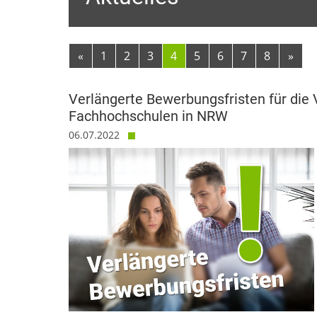
«
1
2
3
4
5
6
7
8
»
Verlängerte Bewerbungsfristen für die
Fachhochschulen in NRW
06.07.2022