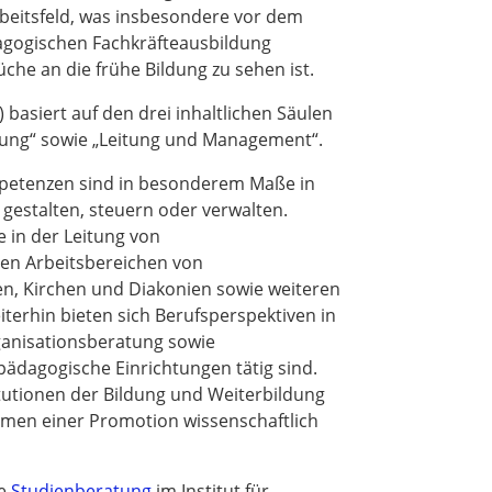
beitsfeld, was insbesondere vor dem
agogischen Fachkräfteausbildung
che an die frühe Bildung zu sehen ist.
asiert auf den drei inhaltlichen Säulen
hung“ sowie „Leitung und Management“.
mpetenzen sind in besonderem Maße in
g gestalten, steuern oder verwalten.
e in der Leitung von
nen Arbeitsbereichen von
n, Kirchen und Diakonien sowie weiteren
iterhin bieten sich Berufsperspektiven in
rganisationsberatung sowie
pädagogische Einrichtungen tätig sind.
itutionen der Bildung und Weiterbildung
ahmen einer Promotion wissenschaftlich
ie
Studienberatung
im Institut für