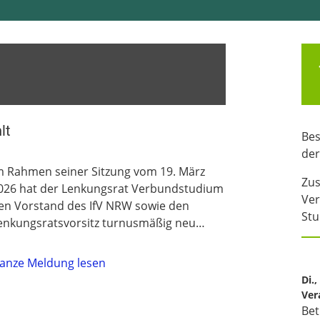
lt
Bes
der
m Rahmen seiner Sitzung vom 19. März
Zus
026 hat der Lenkungsrat Verbundstudium
Ver
en Vorstand des IfV NRW sowie den
Stu
enkungsratsvorsitz turnusmäßig neu…
anze Meldung lesen
Di.
Ver
Bet