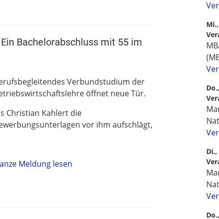
Ver
Mi.
Ver
 Ein Bachelorabschluss mit 55 im
MB
(M
Ver
erufsbegleitendes Verbundstudium der
Do.
etriebswirtschaftslehre öffnet neue Tür.
Ver
Man
ls Christian Kahlert die
Na
ewerbungsunterlagen vor ihm aufschlägt,
Ver
…
Di.
Ver
anze Meldung lesen
Man
Na
Ver
Do.