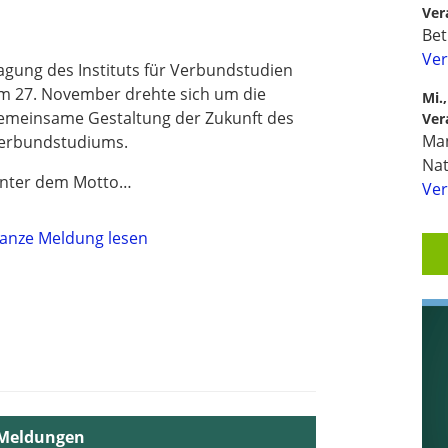
Ver
Bet
Ver
agung des Instituts für Verbundstudien
m 27. November drehte sich um die
Mi.
emeinsame Gestaltung der Zukunft des
Ver
Man
erbundstudiums.
Na
nter dem Motto…
Ver
anze Meldung lesen
 Meldungen