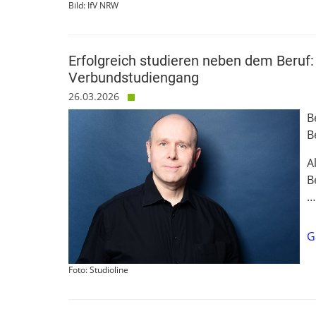
Bild: IfV NRW
Erfolgreich studieren neben dem Beruf:
Verbundstudiengang
26.03.2026
B
B
A
B
G
Foto: Studioline