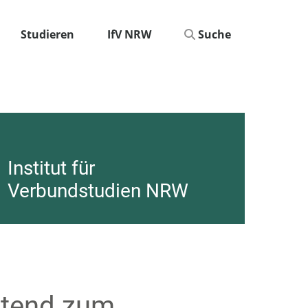
Studieren
IfV NRW
Suche
Institut für
Verbundstudien NRW
itend zum