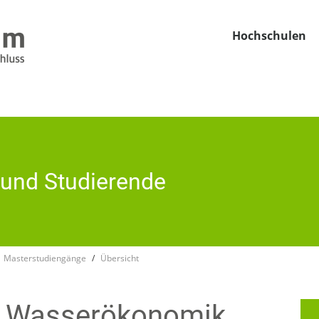
Hochschulen
e und Studie­rende
Masterstudiengänge
Übersicht
 Wasser­öko­nomik