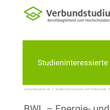
Studien­inte­res­siert
verbundstudium.de
Studieninteressierte und Studierende
BWL – Energie- und