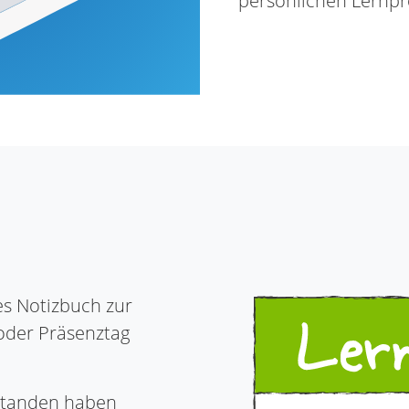
persönlichen Lernpr
es Notizbuch zur
 oder Präsenztag
rstanden haben