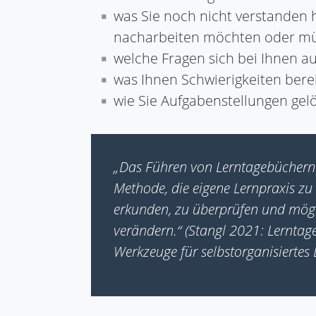
was Sie noch nicht verstanden
nacharbeiten möchten oder m
welche Fragen sich bei Ihnen a
was Ihnen Schwierigkeiten bere
wie Sie Aufgabenstellungen gel
„Das Führen von Lerntagebüchern 
Methode, die eigene Lernpraxis zu
erkunden, zu überprüfen und mögl
verändern.“ (Stangl 2021: Lerntag
Werkzeuge für selbstorganisiertes 