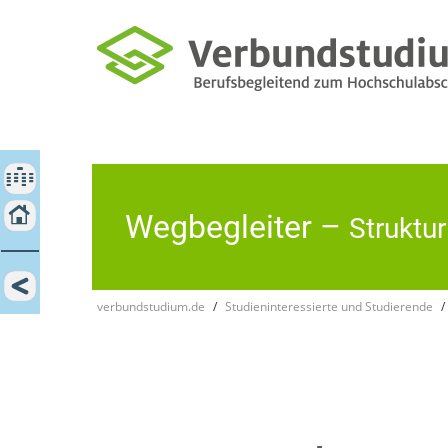
×
SCHLIESSEN
ZEIT- UND ARBEITSMANAGEMENT
LERN- UND ARBEITSTECHNIKEN
KOOPERATIVES LERNEN
Wegbegleiter –
Struktu
MOTIVATION UND BEWÄLTIGUNG - COMING SOON
verbundstudium.de
Studieninteressierte und Studierende