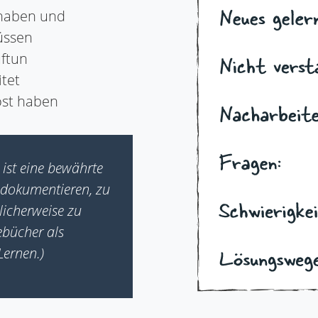
 haben und
üssen
uftun
itet
öst haben
ist eine bewährte
 dokumentieren, zu
icherweise zu
ebücher als
Lernen.)