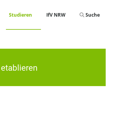
Studieren
IfV NRW
Suche
etablieren