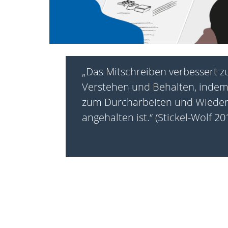
„Das Mitschreiben verbessert 
Verstehen und Behalten, indem
zum Durcharbeiten und Wiede
angehalten ist.“ (Stickel-Wolf 201