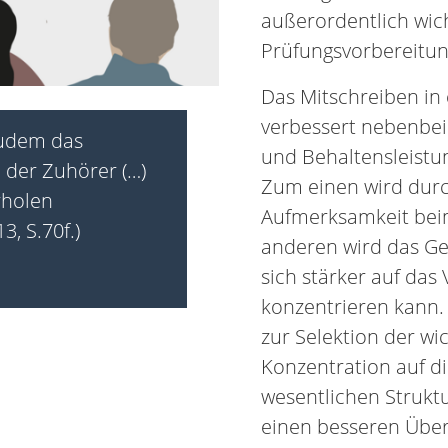
außerordentlich wicht
Prüfungsvorbereitun
Das Mitschreiben in
verbessert nebenbei
zudem das
und Behaltensleistung
 der Zuhörer (…)
Zum einen wird durc
rholen
Aufmerksamkeit bei
3, S.70f.)
anderen wird das Ge
sich stärker auf das
konzentrieren kann.
zur Selektion der wic
Konzentration auf d
wesentlichen Strukt
einen besseren Über