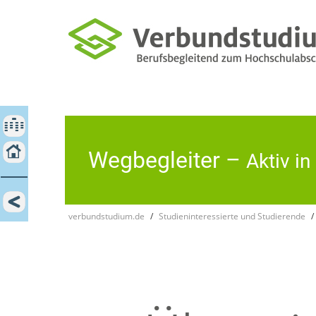
×
SCHLIESSEN
ZEIT- UND ARBEITSMANAGEMENT
LERN- UND ARBEITSTECHNIKEN
KOOPERATIVES LERNEN
Wegbegleiter –
Aktiv i
MOTIVATION UND BEWÄLTIGUNG - COMING SOON
verbundstudium.de
Studieninteressierte und Studierende