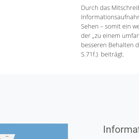
Durch das Mitschreib
Informationsaufna
Sehen – somit ein we
der „zu einem umfa
besseren Behalten de
S.71f.) beiträgt.
Informa